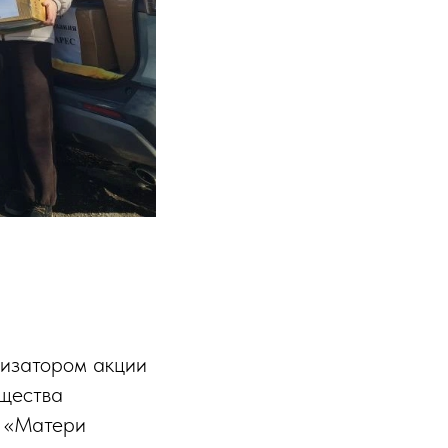
низатором акции
бщества
я «Матери