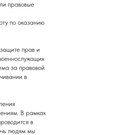
или правовые
ту по оказанию
 защите прав и
 военнослужащих
ема за правовой
чивании в
ления
нениям. В рамках
проводится в
очь людям мы