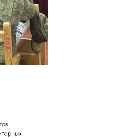
ов.
итарных