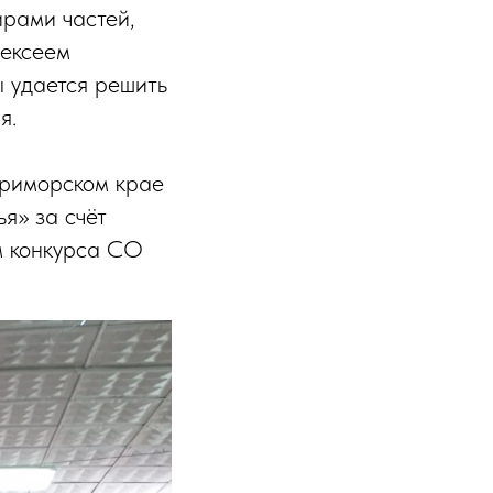
ирами частей,
лексеем
 удается решить
я.
Приморском крае
я» за счёт
м конкурса СО