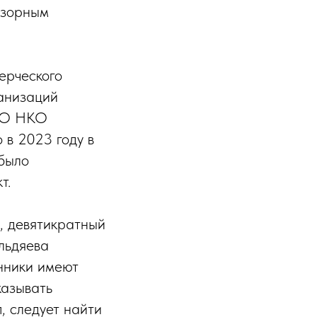
дзорным
ерческого
ганизаций
 СО НКО
о в 2023 году в
 было
т.
, девятикратный
льдяева
нники имеют
казывать
, следует найти