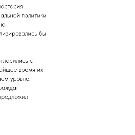
настасия
иальной политики
но
лизировались бы
огласились с
жайшее время их
ном уровне.
граждан
предложил