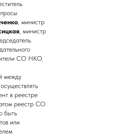
еститель
опросы
дченко
, министр
сицкая
, министр
едседатель
дательного
вители СО НКО.
й между
 осуществлять
ент в реестре
этом реестр СО
о быть
тов или
телем