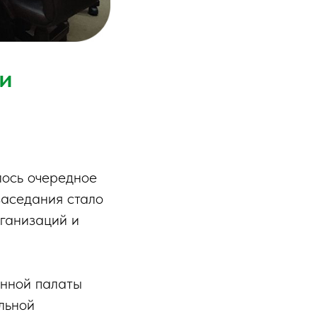
и
лось очередное
заседания стало
ганизаций и
нной палаты
льной