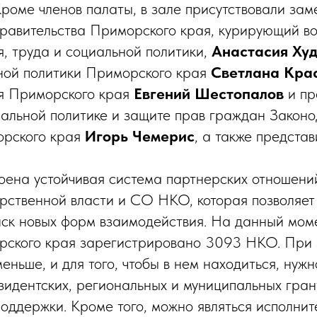
Кроме членов палаты, в зале присутствовали зам
равительства Приморского края, курирующий в
, труда и социальной политики,
Анастасия Ху
ной политики Приморского края
Светлана Кра
я Приморского края
Евгений Шестопалов
и пр
иальной политике и защите прав граждан Законо
рского края
Игорь Чемерис
, а также предста
оена устойчивая система партнерских отношени
рственной власти и СО НКО, которая позволяет
ск новых форм взаимодействия. На данный мом
ского края зарегистрировано 3093 НКО. При 
ньше, и для того, чтобы в нем находиться, нужн
зидентских, региональных и муниципальных гран
оддержки. Кроме того, можно являться исполни