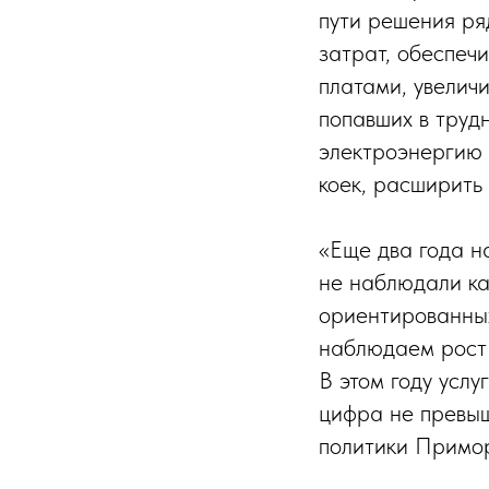
пути решения ря
затрат, обеспе
платами, увелич
попавших в труд
электроэнергию 
коек, расширить 
«Еще два года н
не наблюдали ка
ориентированны
наблюдаем рост 
В этом году усл
цифра не превыш
политики Примор