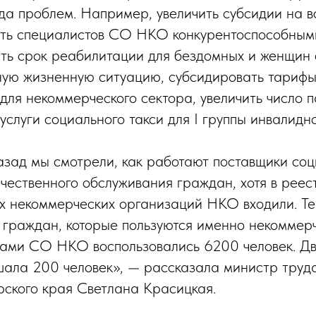
да проблем. Например, увеличить субсидии на 
чить специалистов СО НКО конкурентоспособны
ить срок реабилитации для бездомных и женщин 
ную жизненную ситуацию, субсидировать тарифы
для некоммерческого сектора, увеличить число 
услуги социального такси для I группы инвалидно
азад мы смотрели, как работают поставщики соци
чественного обслуживания граждан, хотя в реес
х некоммерческих организаций НКО входили. Т
граждан, которые пользуются именно некоммерч
угами СО НКО воспользовались 6200 человек. Дв
ала 200 человек», — рассказала министр труд
ского края Светлана Красицкая.