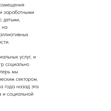
возмещения
ми заработными
с детьми,
 на
паллиативных
сти.
альных услуг, и
тр социально
еперь мы
еским сектором.
а года назад эта
а и социальной