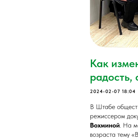
Как измен
радость,
2024-02-07 18:04
В Штабе обществ
режиссером док
Вохминой
. На 
возраста тему «