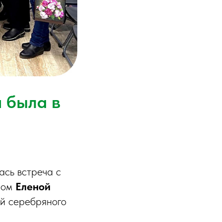
а была в
ась встреча с
ром
Еленой
ей серебряного