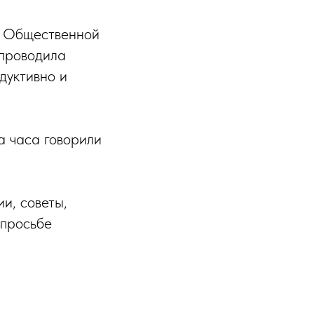
я Общественной
 проводила
дуктивно и
а часа говорили
и, советы,
 просьбе