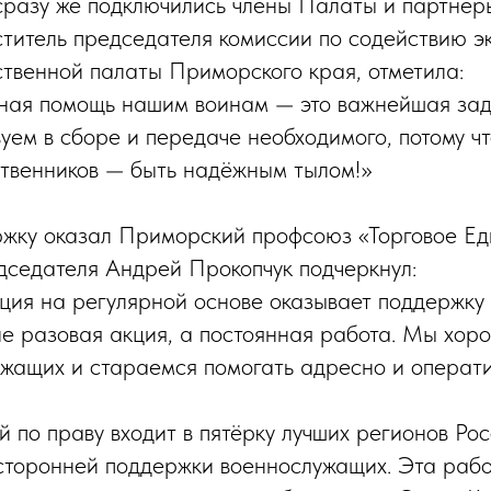
сразу же подключились члены Палаты и партнё
титель председателя комиссии по содействию э
венной палаты Приморского края, отметила:
мная помощь нашим воинам — это важнейшая за
уем в сборе и передаче необходимого, потому чт
твенников — быть надёжным тылом!»
жку оказал Приморский профсоюз «Торговое Еди
дседателя Андрей Прокопчук подчеркнул:
ия на регулярной основе оказывает поддержку
не разовая акция, а постоянная работа. Мы хо
жащих и стараемся помогать адресно и операти
 по праву входит в пятёрку лучших регионов Ро
есторонней поддержки военнослужащих. Эта рабо