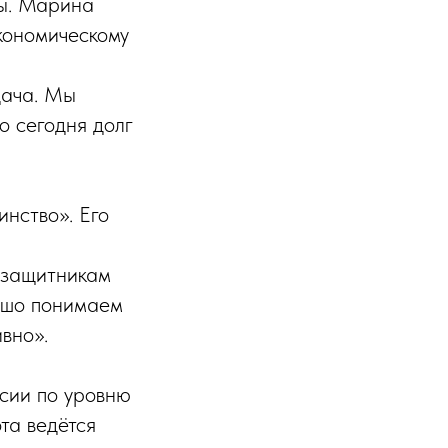
ры. Марина
кономическому
дача. Мы
о сегодня долг
нство». Его
 защитникам
рошо понимаем
вно».
ссии по уровню
та ведётся