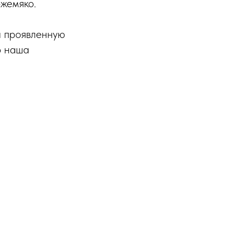
жемяко.
а проявленную
о наша