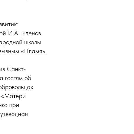
азвитию
й И.А., членов
ародной школы
озывным «Пламя».
из Санкт-
а гостям об
добровольцах
Д «Матери
нко при
Путеводная