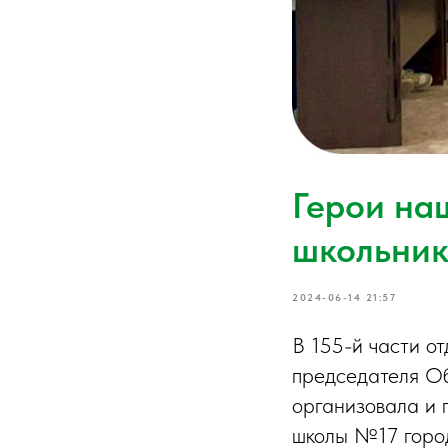
Герои на
школьник
2024-06-14 21:57
В 155-й части о
председателя О
организовала и 
школы №17 город