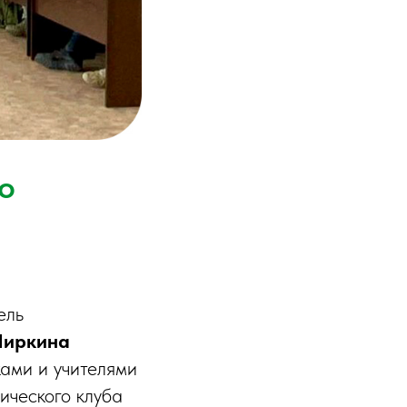
о
ель
Чиркина
ками и учителями
ического клуба