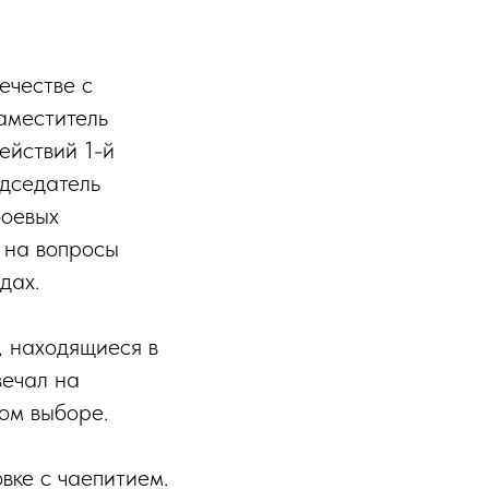
ечестве с
аместитель
ействий 1-й
дседатель
боевых
и на вопросы
дах.
 находящиеся в
вечал на
ом выборе.
вке с чаепитием.