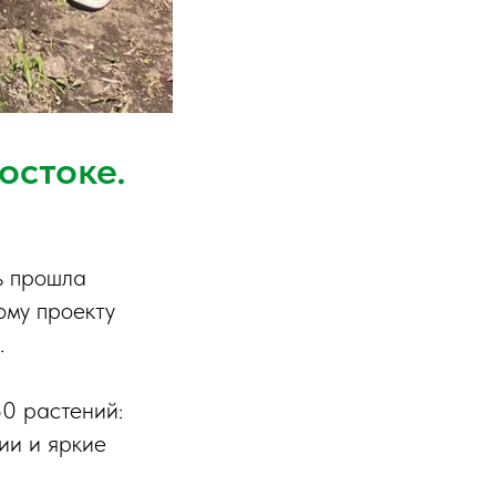
остоке.
ь прошла
ому проекту
.
0 растений:
ии и яркие