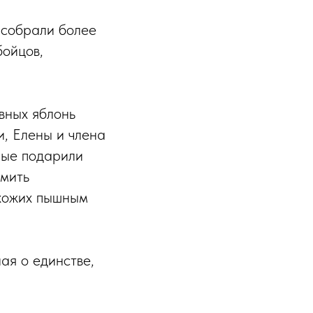
и собрали более
бойцов,
ивных яблонь
, Елены и члена
рые подарили
рмить
охожих пышным
ая о единстве,