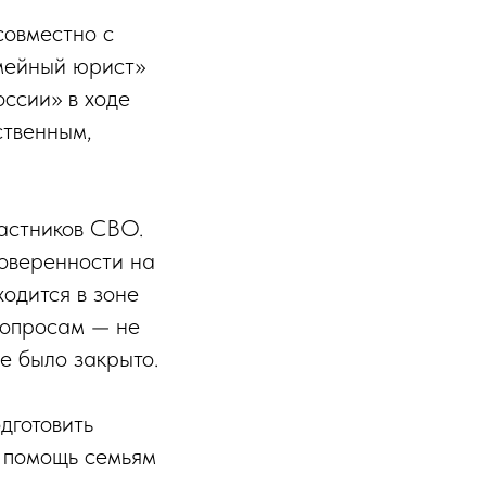
 совместно с
мейный юрист»
ссии» в ходе
ственным,
.
астников СВО.
доверенности на
одится в зоне
вопросам — не
е было закрыто.
дготовить
в помощь семьям