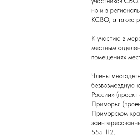
участников СВО.
но и в регионал
КСВО, а также р
К участию в ме
местным отделен
помещениях мест
Члены многодетн
безвозмездную 
России» (проект
Приморья (прое
Приморском крае
заинтересованн
555 112.