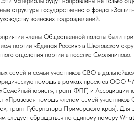
 Эти материалы будут направлены не только от
ьные структуры государственного фонда «Защитн
уководству воинских подразделений.
роприятии члены Общественной палаты были пр
ием партии «Единая Россия» в Шкотовском окру
ного отделения партии в поселке Смоляниново.
ых семей и семьи участников СВО в дальнейшем
юридическую помощь в рамках проектов ООО 
 «Семейный юрист», грант ФПГ) и Ассоциации 
кт «Правовая помощь членам семей участников 
», грант Губернатора Приморского края). Для э
ым следует обращаться по единому номеру Wha