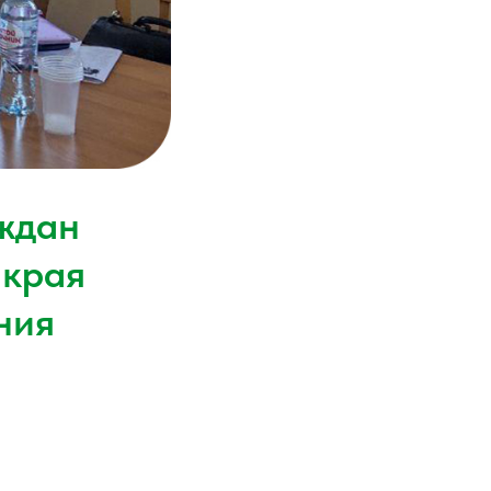
ждан
 края
ния