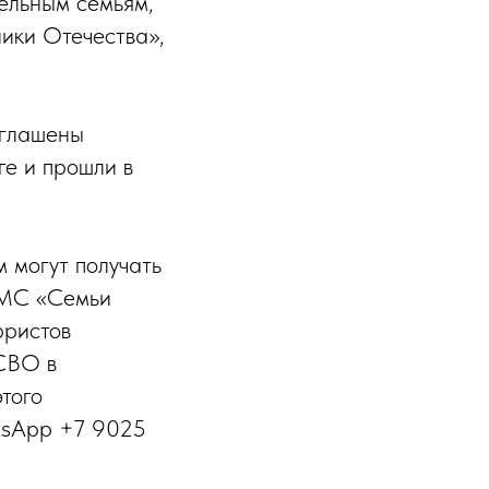
дельным семьям,
ики Отечества»,
иглашены
ге и прошли в
 могут получать
ЧМС «Семьи
юристов
СВО в
того
tsApp +7 9025