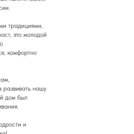
сии.
ыми традициями,
аст, это молодой
го
ся, комфортно
нам,
а развивать нашу
ий дом был
ивания.
одрости и
ка!