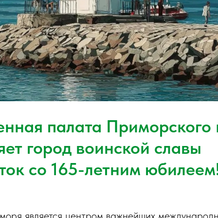
нная палата Приморского 
яет город воинской славы
ток со 165-летним юбилеем
 моря является центром важнейших международн