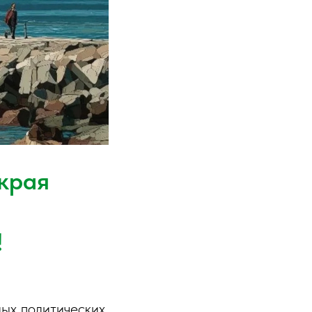
края
!
ых политических