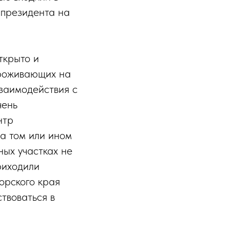
 президента на
ткрыто и
проживающих на
заимодействия с
чень
нтр
а том или ином
ных участках не
риходили
орского края
твоваться в