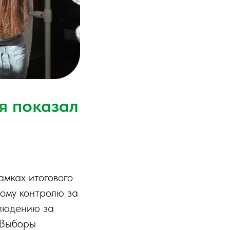
я показал
мках итогового
ому контролю за
людению за
«Выборы