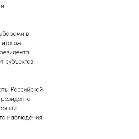
ги
ыборами в
 итогам
резидента
т субъектов
аты Российской
Президента
прошли
ого наблюдения