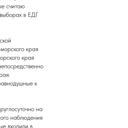
ые считаю
 выборах в ЕДГ
ской
морского края
орского края
 непосредственно
рая.
равнодушные к
руглосуточно на
ного наблюдения
ые входили в