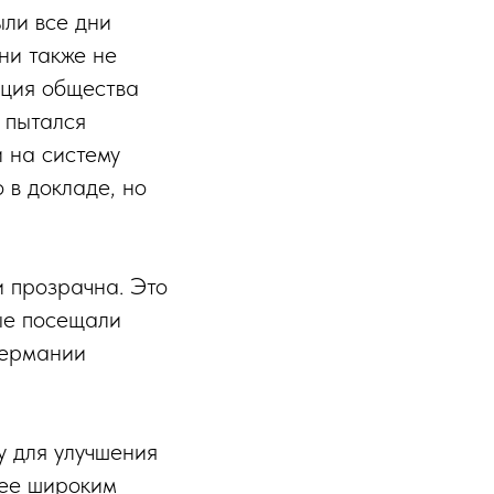
ли все дни
ни также не
ация общества
 пытался
и на систему
 в докладе, но
и прозрачна. Это
ые посещали
Германии
у для улучшения
лее широким