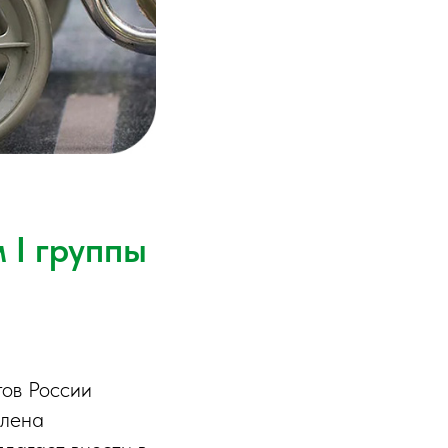
 I группы
тов России
члена