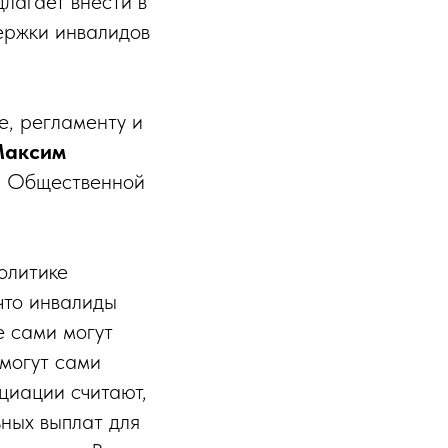
длагает внести в
ержки инвалидов
е, регламенту и
аксим
н Общественной
олитике
что инвалиды
е сами могут
 могут сами
оциации считают,
ьных выплат для