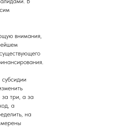
валидами. В
ксим
ающую внимания,
ьнейшем
 существующего
финансирования.
 субсидии
изменить
за три, а за
ход, а
еделить, на
намерены