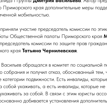
алида I группы
Дмитрия Васильева
. Автор пре
о Приморского края дополнительные меры подд
ниченной мобильностью.
 приняли участие председатель комиссии по этик
боты Общественной палаты Приморского края
М
председатель комиссии по защите прав гражда
кого края
Татьяна Чернилевская
.
Васильев обращался в комитет по социальной п
о собрания и получил отказ, обоснованный тем, 
 категории подвижности. Есть инвалиды, которы
а собой ухаживать, а есть инвалиды, которые не
 ухаживать за собой. В связи с этим юристы асс
боснованно добивается установления дополнител