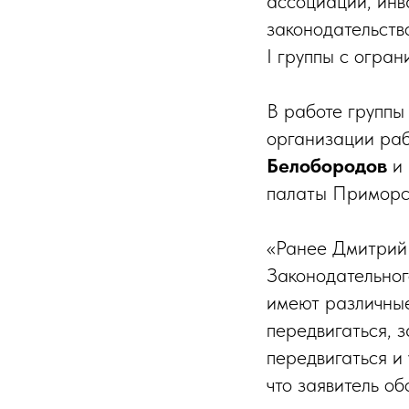
ассоциации, инв
законодательств
I группы с огра
В работе группы
организации ра
Белобородов
и 
палаты Приморс
«Ранее Дмитрий 
Законодательног
имеют различные
передвигаться, з
передвигаться и
что заявитель о