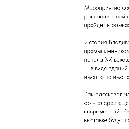
Мероприятие сос
расположенной по
пройдет в рамка
История Владиво
промышленниками
начала XX веков.
— в виде зданий
именно по имена
Как рассказал ч
арт-галереи «Це
современный обл
выставке будут 