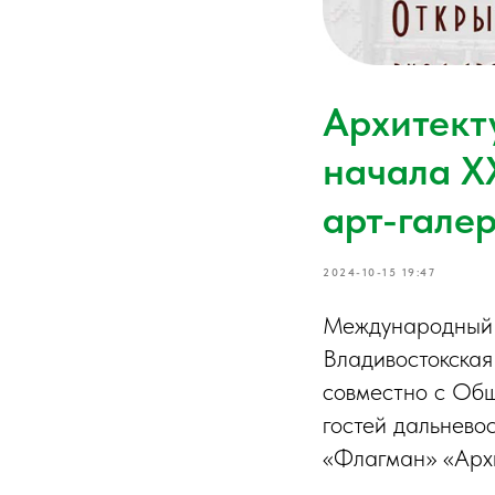
Архитект
начала XX
арт-гале
2024-10-15 19:47
Международный 
Владивостокская
совместно с Общ
гостей дальнево
«Флагман» «Архи