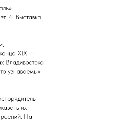
аль»,
эт. 4. Выставка
и,
конца XIX —
тах Владивостока
сто узнаваемых
аспорядитель
казать их
троений. На