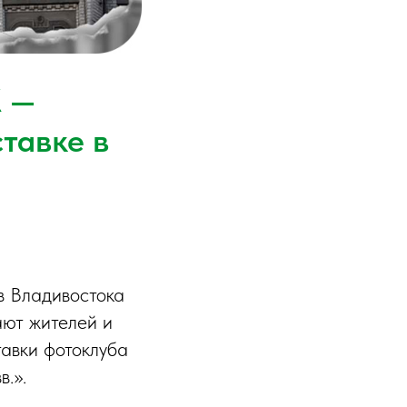
X —
тавке в
,
в Владивостока
ют жителей и
тавки фотоклуба
.».