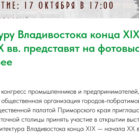
уру Владивостока конца XI
 вв. представят на фотовыс
рее
конгресс промышленников и предпринимателей
 общественная организация городов-побратимо
ественной палатой Приморского края приглаша
сточной столицы принять участие в открытии выс
тектура Владивостока конца XIX — начала XX вв