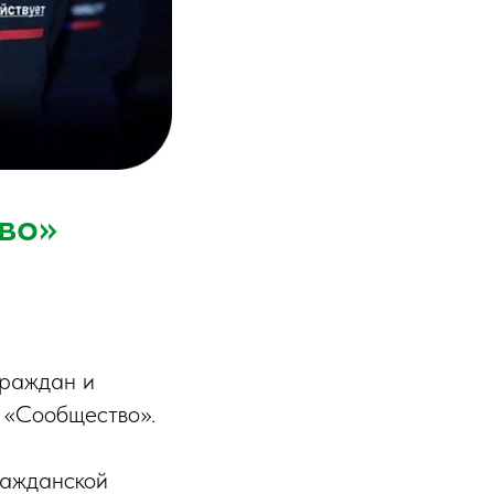
во»
граждан и
и «Сообщество».
ражданской