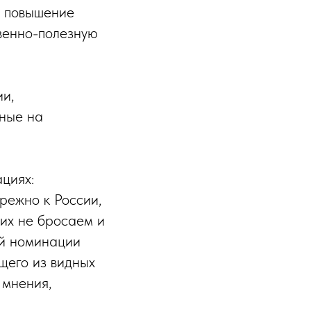
, повышение
венно-полезную
ии,
ные на
циях:
ережно к России,
оих не бросаем и
ой номинации
щего из видных
 мнения,