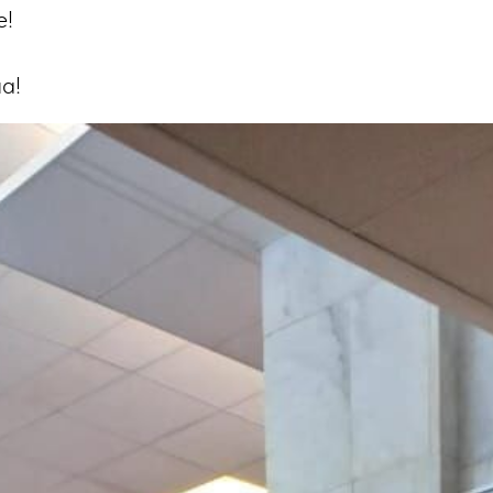
е!
а!