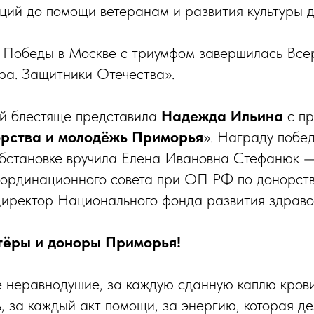
кций до помощи ветеранам и развития культуры 
 Победы в Москве с триумфом завершилась Все
ра. Защитники Отечества».
й блестяще представила
Надежда Ильина
с пр
орства и молодёжь Приморья
». Награду побе
бстановке вручила Елена Ивановна Стефанюк —
ординационного совета при ОП РФ по донорств
 директор Национального фонда развития здрав
тёры и доноры Приморья!
 неравнодушие, за каждую сданную каплю кров
, за каждый акт помощи, за энергию, которая д