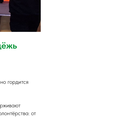
дёжь
но гордится
ерживают
лонтёрства: от