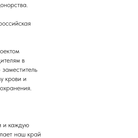
донорства.
российская
оектом
дителям в
 заместитель
у крови и
оохранения.
и и каждую
елает наш край